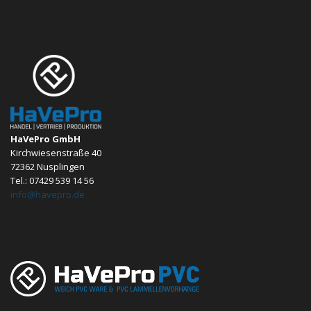
HaVePro GmbH
Kirchwiesenstraße 40
72362 Nusplingen
Tel.: 07429 539 14 56
info@havepro.de